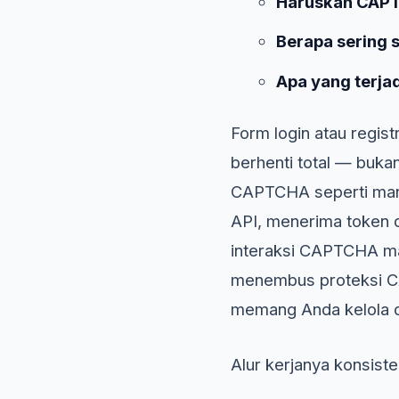
Haruskah CAPTC
Berapa sering 
Apa yang terjad
Form login atau regis
berhenti total — bukan
CAPTCHA seperti manus
API, menerima token da
interaksi CAPTCHA manu
menembus proteksi CA
memang Anda kelola da
Alur kerjanya konsist