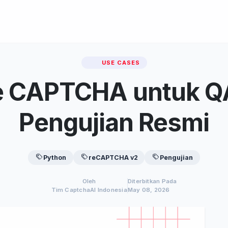
USE CASES
e CAPTCHA untuk Q
Pengujian Resmi
Python
reCAPTCHA v2
Pengujian
Oleh
Diterbitkan Pada
Tim CaptchaAI Indonesia
May 08, 2026