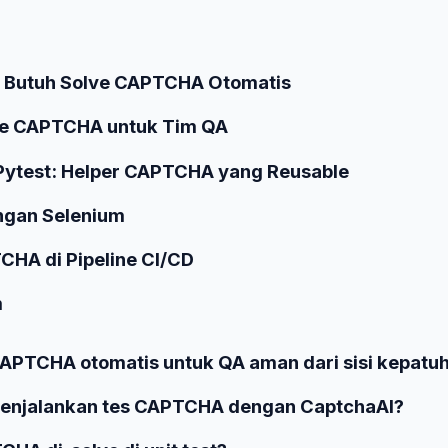
A Butuh Solve CAPTCHA Otomatis
ve CAPTCHA untuk Tim QA
 Pytest: Helper CAPTCHA yang Reusable
ngan Selenium
HA di Pipeline CI/CD
m
APTCHA otomatis untuk QA aman dari sisi kepatu
menjalankan tes CAPTCHA dengan CaptchaAI?