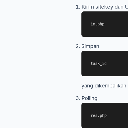
Kirim sitekey dan 
in.php
Simpan
task_id
yang dikembalikan
Polling
res.php