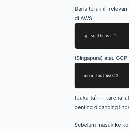
Baris terakhir releva
di AWS
ap-southeast-1
(Singapura) atau GCP
asia-southeast2
(Jakarta) — karena la
penting dibanding lin
Sebelum masuk ke kode