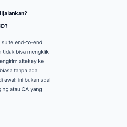
dijalankan?
CD?
 suite end-to-end
n tidak bisa mengklik
engirim sitekey ke
 biasa tanpa ada
 awal: ini bukan soal
ging atau QA yang