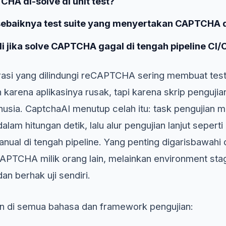
HA di-solve di unit test?
sebaiknya test suite yang menyertakan CAPTCHA 
i jika solve CAPTCHA gagal di tengah pipeline CI/
trasi yang dilindungi reCAPTCHA sering membuat test
 karena aplikasinya rusak, tapi karena skrip pengujia
ia. CaptchaAI menutup celah itu: task pengujian m
lam hitungan detik, lalu alur pengujian lanjut seperti
al di tengah pipeline. Yang penting digarisbawahi di
PTCHA milik orang lain, melainkan environment sta
n berhak uji sendiri.
en di semua bahasa dan framework pengujian: