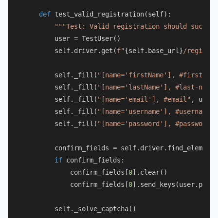
def
test_valid_registration
(
self
):

"""Test: Valid registration should succeed
        user = TestUser()

        self.driver.get(
f"
{self.base_url}
/register
        self._fill(
"[name='firstName'], #first-nam
        self._fill(
"[name='lastName'], #last-name"
        self._fill(
"[name='email'], #email"
, user.
        self._fill(
"[name='username'], #username"
,
        self._fill(
"[name='password'], #password"
,
        confirm_fields = self.driver.find_elements
if
 confirm_fields:

            confirm_fields[
0
].clear()

            confirm_fields[
0
].send_keys(user.passw
        self._solve_captcha()
