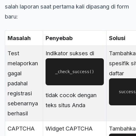
salah laporan saat pertama kali dipasang di form
baru:
Masalah
Penyebab
Solusi
Test
Indikator sukses di
Tambahkan
melaporkan
spesifik s
_check_success()
gagal
daftar
padahal
success
registrasi
tidak cocok dengan
sebenarnya
teks situs Anda
berhasil
CAPTCHA
Widget CAPTCHA
Tambahka