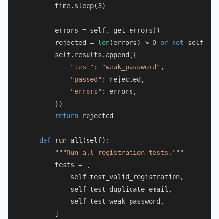
        time.sleep(
3
)

        errors = self._get_errors()

        rejected = 
len
(errors) > 
0
or
not
 self._ch
        self.results.append({

"test"
: 
"weak_password"
,

"passed"
: rejected,

"errors"
: errors,

        })

return
 rejected

def
run_all
(
self
):

"""Run all registration tests."""
        tests = [

            self.test_valid_registration,

            self.test_duplicate_email,

            self.test_weak_password,

        ]
