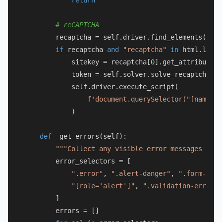
return
# reCAPTCHA
        recaptcha = self.driver.find_elements(By.C
if
 recaptcha 
and
"recaptcha"
in
 html.lower
            sitekey = recaptcha[
0
].get_attribute(
"
            token = self.solver.solve_recaptcha(si
            self.driver.execute_script(

f'document.querySelector("[name=g-
            )

def
_get_errors
(
self
):

"""Collect any visible error messages on t
        error_selectors = [

".error"
, 
".alert-danger"
, 
".form-erro
"[role='alert']"
, 
".validation-error"
,

        ]

        errors = []
