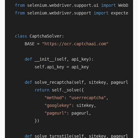
from
 selenium.webdriver.support.ui 
import
from
 selenium.webdriver.support 
import
 expected_co
class
CaptchaSolver
:

    BASE = 
"https://ocr.captchaai.com"
def
__init__
(
self, api_key
):

        self.api_key = api_key

def
solve_recaptcha
(
self, sitekey, pageurl
):

return
 self._solve({

"method"
: 
"userrecaptcha"
,

"googlekey"
: sitekey,

"pageurl"
: pageurl,

        })

def
solve_turnstile
(
self, sitekey, pageurl
):
