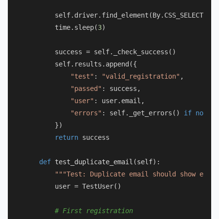
        self.driver.find_element(By.CSS_SELECTOR, 
        time.sleep(
3
)

        success = self._check_success()

        self.results.append({

"test"
: 
"valid_registration"
,

"passed"
: success,

"user"
: user.email,

"errors"
: self._get_errors() 
if
not
 su
        })

return
 success

def
test_duplicate_email
(
self
):

"""Test: Duplicate email should show error
        user = TestUser()

# First registration