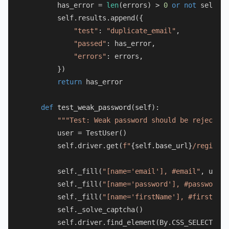
        has_error = 
len
(errors) > 
0
or
not
 self._c
        self.results.append({

"test"
: 
"duplicate_email"
,

"passed"
: has_error,

"errors"
: errors,

        })

return
 has_error

def
test_weak_password
(
self
):

"""Test: Weak password should be rejected.
        user = TestUser()

        self.driver.get(
f"
{self.base_url}
/register
        self._fill(
"[name='email'], #email"
, user.
        self._fill(
"[name='password'], #password"
,
        self._fill(
"[name='firstName'], #first-nam
        self._solve_captcha()

        self.driver.find_element(By.CSS_SELECTOR, 