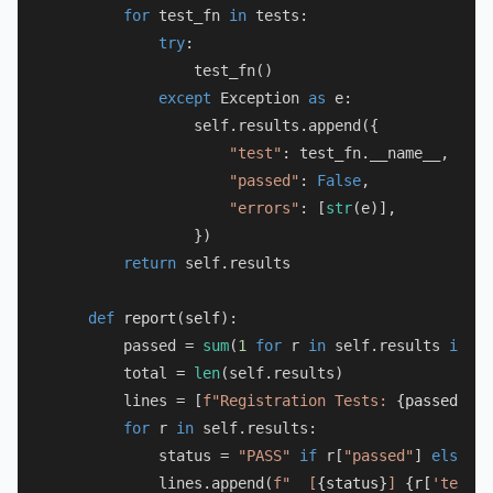
for
 test_fn 
in
 tests:

try
:

                test_fn()

except
 Exception 
as
 e:

                self.results.append({

"test"
: test_fn.__name__,

"passed"
: 
False
,

"errors"
: [
str
(e)],

                })

return
 self.results

def
report
(
self
):

        passed = 
sum
(
1
for
 r 
in
 self.results 
if
 r[
        total = 
len
(self.results)

        lines = [
f"Registration Tests: 
{passed}
/
{t
for
 r 
in
 self.results:

            status = 
"PASS"
if
 r[
"passed"
] 
else
"F
            lines.append(
f"  [
{status}
] 
{r[
'test'
]