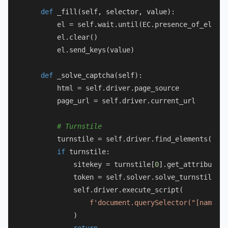
def
_fill
(
self, selector, value
):

        el = self.wait.until(EC.presence_of_elemen
        el.clear()

        el.send_keys(value)

def
_solve_captcha
(
self
):

        html = self.driver.page_source

        page_url = self.driver.current_url

# Turnstile
        turnstile = self.driver.find_elements(By.C
if
 turnstile:

            sitekey = turnstile[
0
].get_attribute(
"
            token = self.solver.solve_turnstile(si
            self.driver.execute_script(

f'document.querySelector("[name=cf
            )
