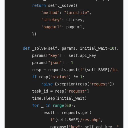
return
 self._solve({

"method"
: 
"turnstile"
,

"sitekey"
: sitekey,

"pageurl"
: pageurl,

        })

def
_solve
(
self, params, initial_wait=
10
):

        params[
"key"
] = self.api_key

        params[
"json"
] = 
1
        resp = requests.post(
f"
{self.BASE}
/in.php"
if
 resp[
"status"
] != 
1
:

raise
 Exception(resp[
"request"
])

        task_id = resp[
"request"
]

        time.sleep(initial_wait)

for
 _ 
in
range
(
60
):

            result = requests.get(

f"
{self.BASE}
/res.php"
,

                params={
"key"
: self.api_key, 
"acti