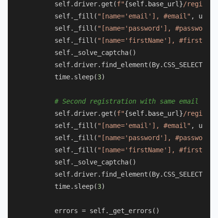
        self.driver.get(
f"
{self.base_url}
/register
        self._fill(
"[name='email'], #email"
, user.
        self._fill(
"[name='password'], #password"
,
        self._fill(
"[name='firstName'], #first-nam
        self._solve_captcha()

        self.driver.find_element(By.CSS_SELECTOR, 
        time.sleep(
3
)

# Second registration with same email
        self.driver.get(
f"
{self.base_url}
/register
        self._fill(
"[name='email'], #email"
, user.
        self._fill(
"[name='password'], #password"
,
        self._fill(
"[name='firstName'], #first-nam
        self._solve_captcha()

        self.driver.find_element(By.CSS_SELECTOR, 
        time.sleep(
3
)

        errors = self._get_errors()
