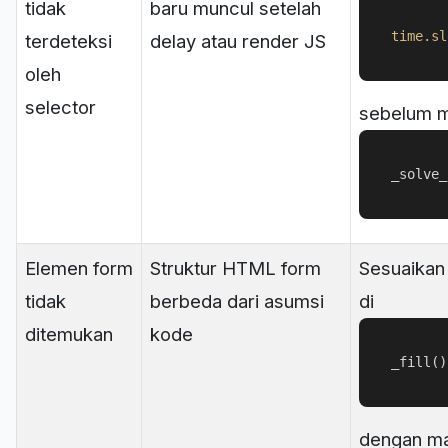
tidak
baru muncul setelah
time
.sl
terdeteksi
delay atau render JS
oleh
selector
sebelum 
_solve_
Elemen form
Struktur HTML form
Sesuaikan
tidak
berbeda dari asumsi
di
ditemukan
kode
_fill()
dengan ma