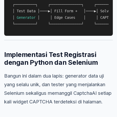
┌──────────┐     ┌───────────────┐     ┌──────────
│ Test Data │────▶│ Fill Form +   │────▶│ Solve   
│ 
Generator
 │     │ Edge Cases    │     │ CAPTCHA 
Implementasi Test Registrasi
dengan Python dan Selenium
Bangun ini dalam dua lapis: generator data uji
yang selalu unik, dan tester yang menjalankan
Selenium sekaligus memanggil CaptchaAI setiap
kali widget CAPTCHA terdeteksi di halaman.