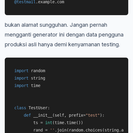
@testmail
.example.com
bukan alamat sungguhan. Jangan pernah
mengganti generator ini dengan data pengguna
produksi asli hanya demi kenyamanan testing.
import
import
import
 time

class
TestUser
:

def
__init__
(
self, prefix=
"test"
):

        ts = 
int
(time.time())

        rand = 
''
.join(random.choices(string.ascii