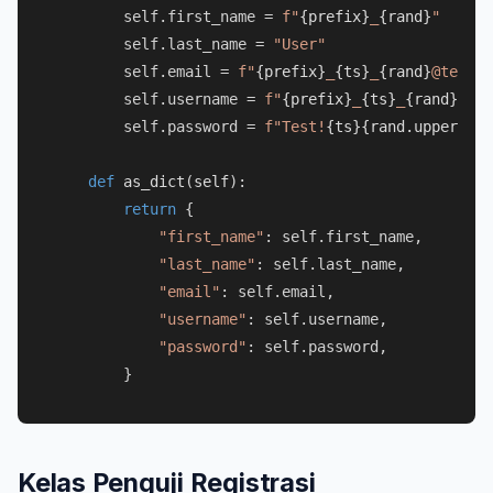
        self.first_name = 
f"
{prefix}
_
{rand}
"
        self.last_name = 
"User"
        self.email = 
f"
{prefix}
_
{ts}
_
{rand}
@testma
        self.username = 
f"
{prefix}
_
{ts}
_
{rand}
"
        self.password = 
f"Test!
{ts}
{rand.upper()}
"
def
as_dict
(
self
):

return
 {

"first_name"
: self.first_name,

"last_name"
: self.last_name,

"email"
: self.email,

"username"
: self.username,

"password"
: self.password,

Kelas Penguji Registrasi