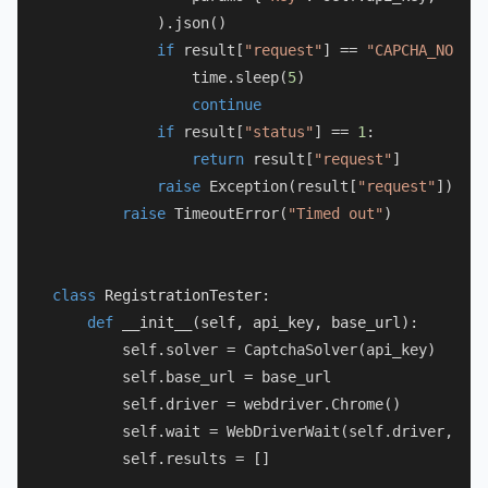
            ).json()

if
 result[
"request"
] == 
"CAPCHA_NOT_RE
                time.sleep(
5
)

continue
if
 result[
"status"
] == 
1
:

return
 result[
"request"
]

raise
 Exception(result[
"request"
])

raise
 TimeoutError(
"Timed out"
)

class
RegistrationTester
:

def
__init__
(
self, api_key, base_url
):

        self.solver = CaptchaSolver(api_key)

        self.base_url = base_url

        self.driver = webdriver.Chrome()

        self.wait = WebDriverWait(self.driver, 
10
)

        self.results = []
