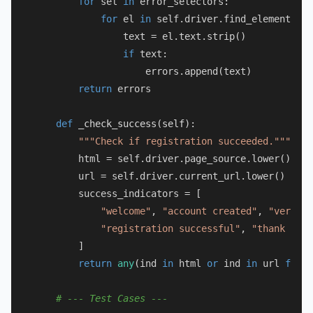
for
 sel 
in
 error_selectors:

for
 el 
in
 self.driver.find_elements(By
                text = el.text.strip()

if
 text:

                    errors.append(text)

return
 errors

def
_check_success
(
self
):

"""Check if registration succeeded."""
        html = self.driver.page_source.lower()

        url = self.driver.current_url.lower()

        success_indicators = [

"welcome"
, 
"account created"
, 
"verify 
"registration successful"
, 
"thank you 
        ]

return
any
(ind 
in
 html 
or
 ind 
in
 url 
for
 i
# --- Test Cases ---