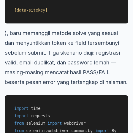
[data-sitekey]
), baru memanggil metode solve yang sesuai
dan menyuntikkan token ke field tersembunyi
sebelum submit. Tiga skenario diuji: registrasi
valid, email duplikat, dan password lemah —
masing-masing mencatat hasil PASS/FAIL
beserta pesan error yang tertangkap di halaman.
import
import
from
 selenium 
import
from
 selenium.webdriver.common.by 
import