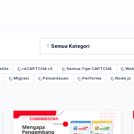
Semua Kategori
stile
reCAPTCHA v2
Semua Tipe CAPTCHA
Web
Migrasi
Pemantauan
Performa
Node.js
COMPARISONS