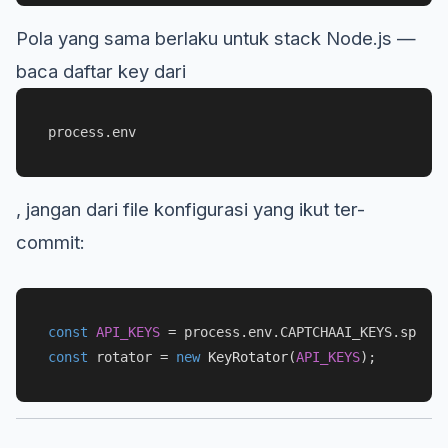
Pola yang sama berlaku untuk stack Node.js —
baca daftar key dari
process.env
, jangan dari file konfigurasi yang ikut ter-
commit:
const
API_KEYS
 = process.
env
.
CAPTCHAAI_KEYS
.
split
(
const
 rotator = 
new
KeyRotator
(
API_KEYS