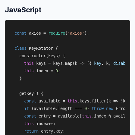
JavaScript
const
 axios = 
require
(
'axios'
);

class
KeyRotator
 {

constructor
(
keys
) {

this
.
keys
 = keys.
map
(
k
 =>
 ({ 
key
: k, 
disabled
:
this
.
index
 = 
0
;

  }

getKey
(
) {

const
 available = 
this
.
keys
.
filter
(
k
 =>
 !k.
dis
if
 (available.
length
 === 
0
) 
throw
new
Error
(
'N
const
 entry = available[
this
.
index
 % available
this
.
index
++;

return
 entry.
key
;
