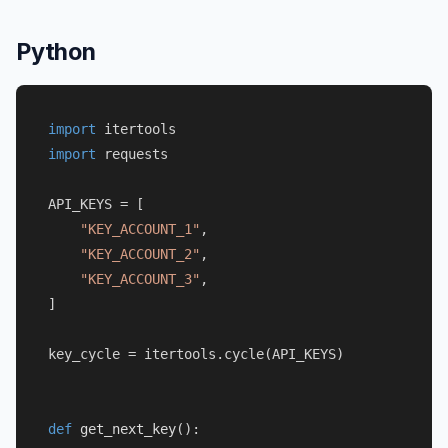
Python
import
import
 requests

API_KEYS = [

"KEY_ACCOUNT_1"
,

"KEY_ACCOUNT_2"
,

"KEY_ACCOUNT_3"
,

]

key_cycle = itertools.cycle(API_KEYS)

def
get_next_key
():
