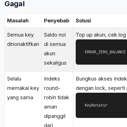
Gagal
Masalah
Penyebab
Solusi
Semua key
Saldo nol
Top up akun, cek log
dinonaktifkan
di semua
ERROR_ZERO_BALANCE
akun
sekaligus
Selalu
Indeks
Bungkus akses inde
memakai key
round-
dengan lock, seperti
yang sama
robin tidak
KeyRotator
aman
dipanggil
dari