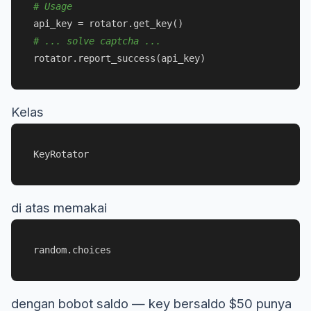
# Usage
# ... solve captcha ...
Kelas
KeyRotator
di atas memakai
random.choices
dengan bobot saldo — key bersaldo $50 punya