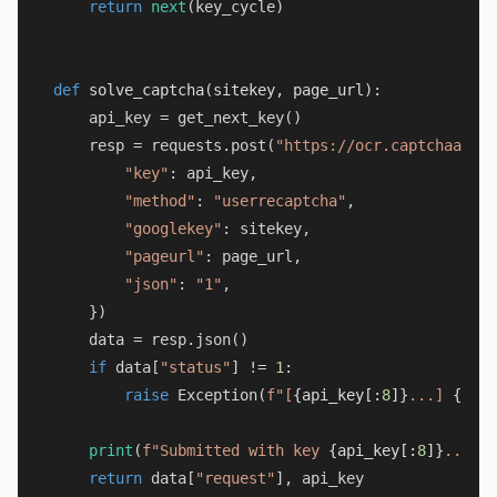
return
next
(key_cycle)

def
solve_captcha
(
sitekey, page_url
):

    api_key = get_next_key()

    resp = requests.post(
"https://ocr.captchaai.co
"key"
: api_key,

"method"
: 
"userrecaptcha"
,

"googlekey"
: sitekey,

"pageurl"
: page_url,

"json"
: 
"1"
,

    })

    data = resp.json()

if
 data[
"status"
] != 
1
:

raise
 Exception(
f"[
{api_key[:
8
]}
...] 
{data
print
(
f"Submitted with key 
{api_key[:
8
]}
..."
)

return
 data[
"request"
], api_key
