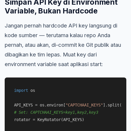
Simpan API Key di Environment
Variable, Bukan Hardcode
Jangan pernah hardcode API key langsung di
kode sumber — terutama kalau repo Anda
pernah, atau akan, di-commit ke Git publik atau
dibagikan ke tim lepas. Muat key dari
environment variable saat aplikasi start:
import
 os

API_KEYS = os.environ[
"CAPTCHAAI_KEYS"
].split(
","
# Set: CAPTCHAAI_KEYS=key1,key2,key3