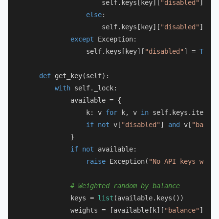
                    self.keys[key][
"disabled"
] = 
F
else
:

                    self.keys[key][
"disabled"
] = 
T
except
 Exception:

                self.keys[key][
"disabled"
] = 
True
def
get_key
(
self
):

with
 self._lock:

            available = {

                k: v 
for
 k, v 
in
 self.keys.items()

if
not
 v[
"disabled"
] 
and
 v[
"balanc
            }

if
not
 available:

raise
 Exception(
"No API keys with 
# Weighted random by balance
            keys = 
list
(available.keys())

            weights = [available[k][
"balance"
] 
for