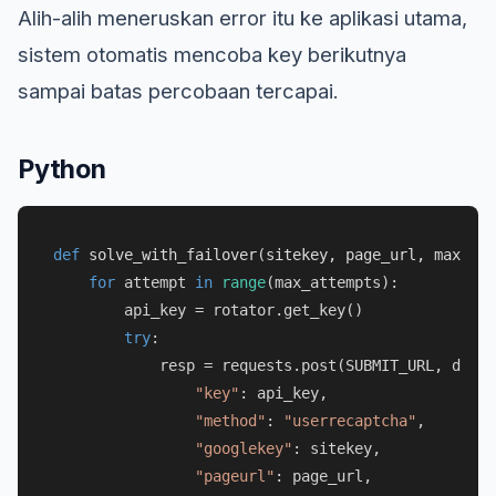
Alih-alih meneruskan error itu ke aplikasi utama,
sistem otomatis mencoba key berikutnya
sampai batas percobaan tercapai.
Python
def
solve_with_failover
(
sitekey, page_url, max_att
for
 attempt 
in
range
(max_attempts):

        api_key = rotator.get_key()

try
:

            resp = requests.post(SUBMIT_URL, data=
"key"
: api_key,

"method"
: 
"userrecaptcha"
,

"googlekey"
: sitekey,

"pageurl"
: page_url,
