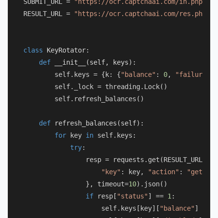
SUBMIT_URL = 
"https://ocr.captchaai.com/in.php"
RESULT_URL = 
"https://ocr.captchaai.com/res.php"
class
KeyRotator
:

def
__init__
(
self, keys
):

        self.keys = {k: {
"balance"
: 
0
, 
"failures"
:
        self._lock = threading.Lock()

        self.refresh_balances()

def
refresh_balances
(
self
):

for
 key 
in
 self.keys:

try
:

                resp = requests.get(RESULT_URL, pa
"key"
: key, 
"action"
: 
"getbala
                }, timeout=
10
).json()

if
 resp[
"status"
] == 
1
:

                    self.keys[key][
"balance"
] = 
fl