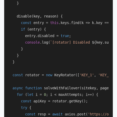
  }

disable
(
key, reason
) {

const
 entry = 
this
.
keys
.
find
(
k
 =>
 k.
key
 === ke
if
 (entry) {

      entry.
disabled
 = 
true
;

console
.
log
(
`[rotator] Disabled 
${key.substr
    }

  }

}

const
 rotator = 
new
KeyRotator
([
'KEY_1'
, 
'KEY_2'
, 
async
function
solveWithFailover
(
sitekey, pageurl,
for
 (
let
 i = 
0
; i < maxAttempts; i++) {

const
 apiKey = rotator.
getKey
();

try
 {

const
 resp = 
await
 axios.
post
(
'https://ocr.c