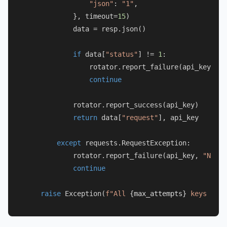
"json"
: 
"1"
,

            }, timeout=
15
)

            data = resp.json()

if
 data[
"status"
] != 
1
:

                rotator.report_failure(api_key, da
continue
            rotator.report_success(api_key)

return
 data[
"request"
], api_key

except
 requests.RequestException:

            rotator.report_failure(api_key, 
"NETWO
continue
raise
 Exception(
f"All 
{max_attempts}
 keys fail