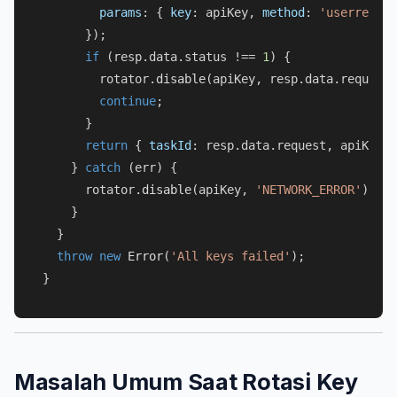
params
: { 
key
: apiKey, 
method
: 
'userrecapt
      });

if
 (resp.
data
.
status
 !== 
1
) {

        rotator.
disable
(apiKey, resp.
data
.
request
)
continue
;

      }

return
 { 
taskId
: resp.
data
.
request
, apiKey }
    } 
catch
 (err) {

      rotator.
disable
(apiKey, 
'NETWORK_ERROR'
);

    }

  }

throw
new
Error
(
'All keys failed'
);

Masalah Umum Saat Rotasi Key