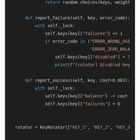
return
 random.choices(keys, weights=we
def
report_failure
(
self, key, error_code
):

with
 self._lock:

            self.keys[key][
"failures"
] += 
1
if
 error_code 
in
 (
"ERROR_WRONG_USER_KE
"ERROR_ZERO_BALANCE"
                self.keys[key][
"disabled"
] = 
True
print
(
f"[rotator] Disabled key 
{ke
def
report_success
(
self, key, cost=
0.003
):

with
 self._lock:

            self.keys[key][
"balance"
] -= cost

            self.keys[key][
"failures"
] = 
0
rotator = KeyRotator([
"KEY_1"
, 
"KEY_2"
, 
"KEY_3"
])
