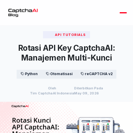
API TUTORIALS
Rotasi API Key CaptchaAI:
Manajemen Multi-Kunci
Python
Otomatisasi
reCAPTCHA v2
Oleh
Diterbitkan Pada
Tim CaptchaAI Indonesia
May 09, 2026