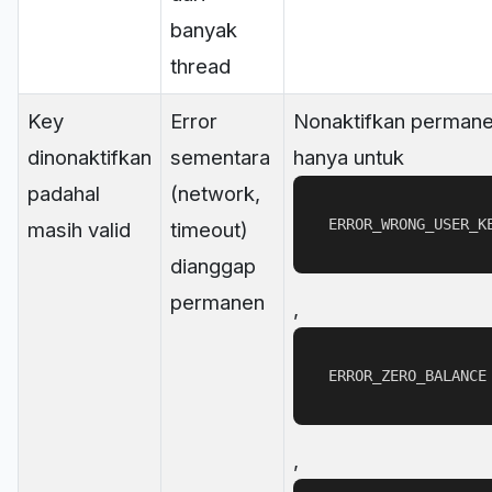
banyak
thread
Key
Error
Nonaktifkan perman
dinonaktifkan
sementara
hanya untuk
padahal
(network,
ERROR_WRONG_USER_K
masih valid
timeout)
dianggap
permanen
,
ERROR_ZERO_BALANCE
,