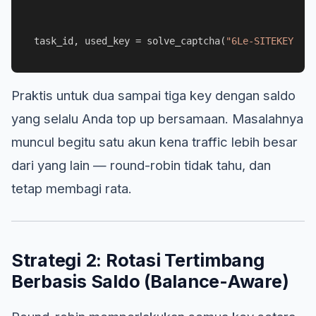
task_id, used_key = solve_captcha(
"6Le-SITEKEY"
, 
"
Praktis untuk dua sampai tiga key dengan saldo
yang selalu Anda top up bersamaan. Masalahnya
muncul begitu satu akun kena traffic lebih besar
dari yang lain — round-robin tidak tahu, dan
tetap membagi rata.
Strategi 2: Rotasi Tertimbang
Berbasis Saldo (Balance-Aware)