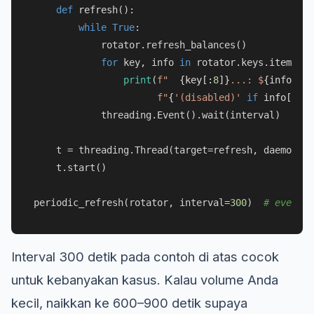
def
refresh
():

while
True
:

            rotator.refresh_balances()

for
 key, info 
in
 rotator.keys.items():

print
(
f"  
{key[:
8
]}
...: $
{info[
'ba
f"
{
'(disabled)'
if
 info[
'dis
            threading.Event().wait(interval)

    t = threading.Thread(target=refresh, daemon=
Tr
    t.start()

periodic_refresh(rotator, interval=
300
)  
# every 5
Interval 300 detik pada contoh di atas cocok
untuk kebanyakan kasus. Kalau volume Anda
kecil, naikkan ke 600–900 detik supaya