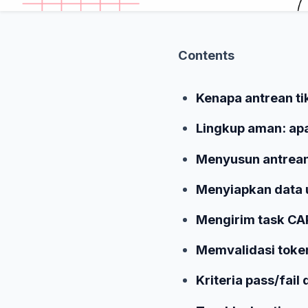
Contents
Kenapa antrean ti
Lingkup aman: apa 
Menyusun antrean
Menyiapkan data uj
Mengirim task CA
Memvalidasi toke
Kriteria pass/fail 