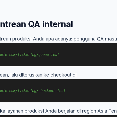
trean QA internal
antrean produksi Anda apa adanya: pengguna QA masuk 
mple.com/ticketing/queue-test
ean, lalu diteruskan ke checkout di
mple.com/ticketing/checkout-test
 Jika layanan produksi Anda berjalan di region Asia 