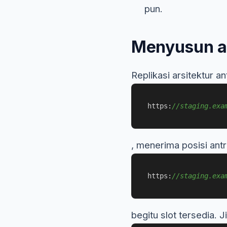
pun.
Menyusun an
Replikasi arsitektur 
https:
//staging.exa
, menerima posisi antr
https:
//staging.exa
begitu slot tersedia.