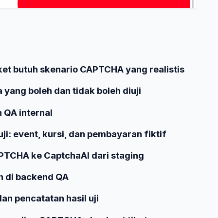
ket butuh skenario CAPTCHA yang realistis
yang boleh dan tidak boleh diuji
 QA internal
i: event, kursi, dan pembayaran fiktif
PTCHA ke CaptchaAI dari staging
n di backend QA
dan pencatatan hasil uji