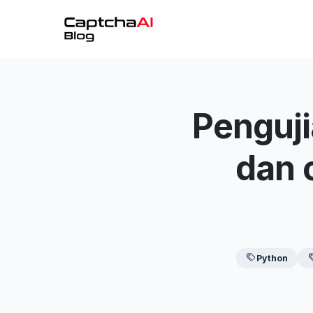
Penguj
dan 
Python