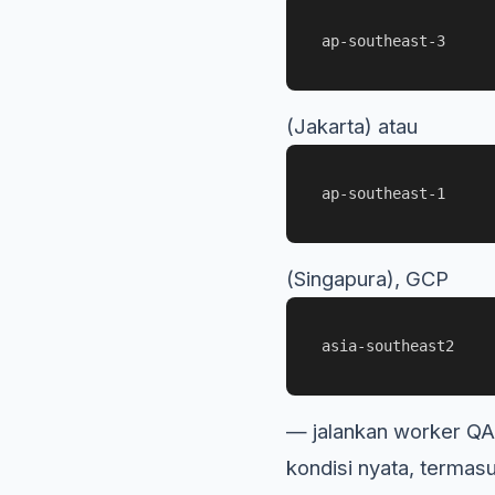
ap-southeast-3
(Jakarta) atau
ap-southeast-1
(Singapura), GCP
asia-southeast2
— jalankan worker QA 
kondisi nyata, termas