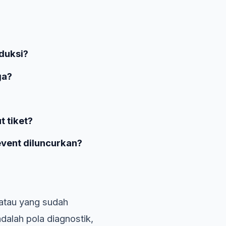
duksi?
ga?
 tiket?
 event diluncurkan?
i atau yang sudah
adalah pola diagnostik,