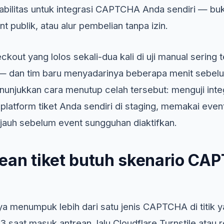
abilitas untuk integrasi CAPTCHA Anda sendiri — bu
nt publik, atau alur pembelian tanpa izin.
ut yang lolos sekali-dua kali di uji manual sering t
— dan tim baru menyadarinya beberapa menit sebelu
enunjukkan cara menutup celah tersebut: menguji i
latform tiket Anda sendiri di staging, memakai event fi
jauh sebelum event sungguhan diaktifkan.
ean tiket butuh skenario C
ya menumpuk lebih dari satu jenis CAPTCHA di titik 
saat masuk antrean, lalu Cloudflare Turnstile atau