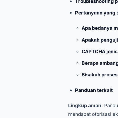
Troubleshooting 
Pertanyaan yang s
Apa bedanya me
Apakah pengujia
CAPTCHA jenis a
Berapa ambang 
Bisakah proses 
Panduan terkait
Lingkup aman:
Pandua
mendapat otorisasi eks